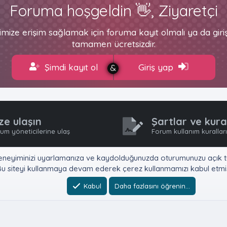
Foruma hoşgeldin 👋, Ziyaretçi
imize erişim sağlamak için foruma kayıt olmalı ya da gir
tamamen ücretsizdir.
Şimdi kayıt ol
Giriş yap
ze ulaşın
Şartlar ve kura
um yöneticilerine ulaş
Forum kullanım kurallar
e, deneyiminizi uyarlamanıza ve kaydolduğunuzda oturumunuzu açık tu
u siteyi kullanmaya devam ederek çerez kullanmamızı kabul etmiş
Kabul
Daha fazlasını öğrenin…