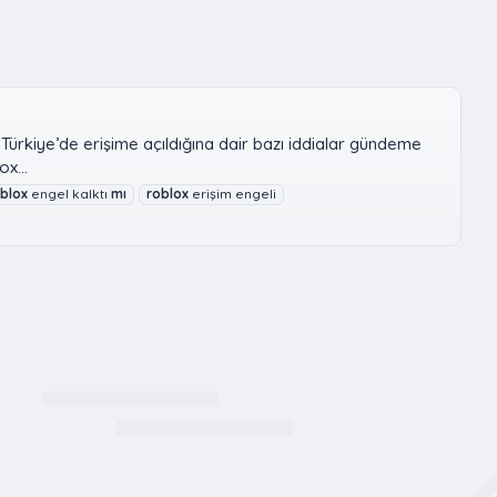
ürkiye’de erişime açıldığına dair bazı iddialar gündeme
x...
blox
engel kalktı
mı
roblox
erişim engeli