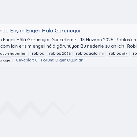
unda Erişim Engeli Hâlâ Görünüyor
m Engeli Hâlâ Görünüyor Güncelleme - 18 Haziran 2026: Roblox’un T
com için erişim engeli hâlâ görünüyor. Bu nedenle şu an için “Roblo
oyun haberleri
roblox
roblox
2026
roblox
açıldı
mı
roblox
btk
ro
Cevaplar: 0
Forum:
Diğer Oyunlar
ürkiye