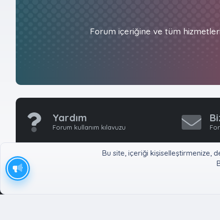
Forum içeriğine ve tüm hizmetler
Yardım
Bi
Forum kullanım kılavuzu
For
Bu site, içeriği kişiselleştirmeniz
B