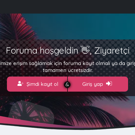
Foruma hoşgeldin 👋, Ziyaretçi
imize erişim sağlamak için foruma kayıt olmalı ya da gir
tamamen ücretsizdir.
Şimdi kayıt ol
Giriş yap