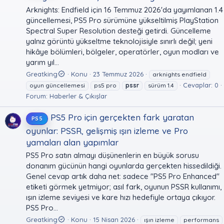
Arknights: Endfield için 16 Temmuz 2026'da yayımlanan 1.4
güncellemesi, PS5 Pro sürümüne yükseltilmiş PlayStation
Spectral Super Resolution desteği getirdi. Güncelleme
yalnız görüntü yükseltme teknolojisiyle sınırlı değil; yeni
hikâye bölümleri, bölgeler, operatörler, oyun modları ve
yarım yıl...
Greatking
Konu
23 Temmuz 2026
arknights endfield
Cevaplar: 0
oyun güncellemesi
ps5 pro
pssr
sürüm 1.4
Forum:
Haberler & Çıkışlar
PS5 Pro için gerçekten fark yaratan
PS5
oyunlar: PSSR, gelişmiş ışın izleme ve Pro
yamaları alan yapımlar
PS5 Pro satın almayı düşünenlerin en büyük sorusu
donanım gücünün hangi oyunlarda gerçekten hissedildiği.
Genel cevap artık daha net: sadece "PS5 Pro Enhanced"
etiketi görmek yetmiyor; asıl fark, oyunun PSSR kullanımı,
ışın izleme seviyesi ve kare hızı hedefiyle ortaya çıkıyor.
PS5 Pro...
Greatking
Konu
15 Nisan 2026
ışın izleme
performans