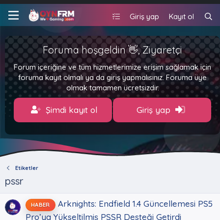
Giriş yap
Kayıt ol
Foruma hoşgeldin 👋, Ziyaretçi
Forum içeriğine ve tüm hizmetlerimize erişim sağlamak için
foruma kayıt olmalı ya da giriş yapmalısınız. Foruma üye
olmak tamamen ücretsizdir.
Şimdi kayıt ol
Giriş yap
Etiketler
pssr
Arknights: Endfield 1.4 Güncellemesi PS5
HABER
Pro’ya Yükseltilmiş PSSR Desteği Getirdi