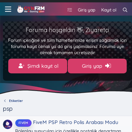
Giriş yap
Kayıt ol
Foruma hoşgeldin 👋, Ziyaretçi
Forum içeriğine ve tüm hizmetlerimize erişim sağlamak için
foruma kayıt olmalı ya da giriş yapmalısınız. Foruma üye
olmak tamamen ücretsizdir.
Şimdi kayıt ol
Giriş yap
Etiketler
psp
FiveM PSP Retro Polis Arabası Modu
FIVEM
Roleplay sunucuları için özellikle nostaljik departman