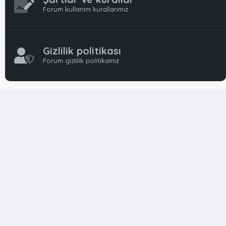
Forum kullanım kurallarımız
Gizlilik politikası
Forum gizlilik politikamız
OynFrm
Oyun Haberleri, Oyun İncelemeleri ve Oyunlar
hakkında kapsamlı Türkçe 🇹🇷 bir destek forumudur. Tamamı
ile gönüllü ekibi ile 'ücretsiz' ve 'karşılıksız' hizmet vermektedir!
Diğer Oyun Forumları markaları ile resmi hiç bir bağımız ve
başka şubemiz yoktur..