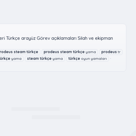
eri Türkçe arayüz Görev açıklamaları Silah ve ekipman
.
rodeus
steam
türkçe
prodeus
steam
türkçe
yama
prodeus
tr
türkçe
yama
steam
türkçe
yama
türkçe
oyun yamaları