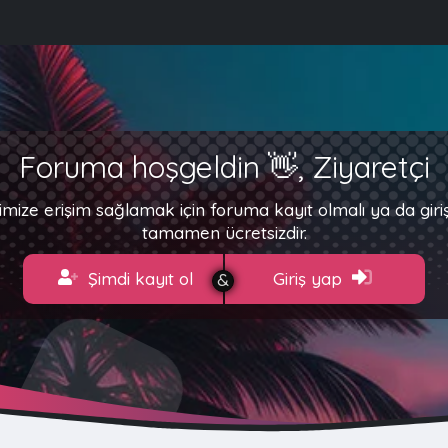
Foruma hoşgeldin 👋, Ziyaretçi
imize erişim sağlamak için foruma kayıt olmalı ya da gir
tamamen ücretsizdir.
Şimdi kayıt ol
Giriş yap