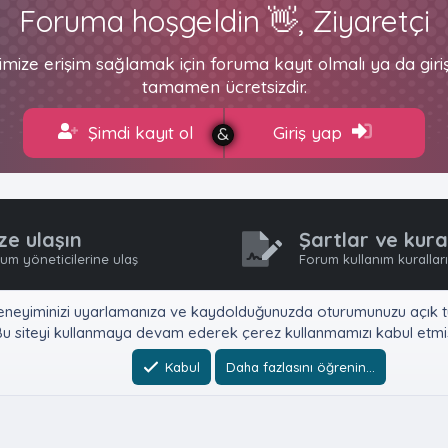
Foruma hoşgeldin 👋, Ziyaretçi
imize erişim sağlamak için foruma kayıt olmalı ya da gir
tamamen ücretsizdir.
Şimdi kayıt ol
Giriş yap
ze ulaşın
Şartlar ve kura
um yöneticilerine ulaş
Forum kullanım kurallar
e, deneyiminizi uyarlamanıza ve kaydolduğunuzda oturumunuzu açık tu
u siteyi kullanmaya devam ederek çerez kullanmamızı kabul etmiş
Kabul
Daha fazlasını öğrenin…