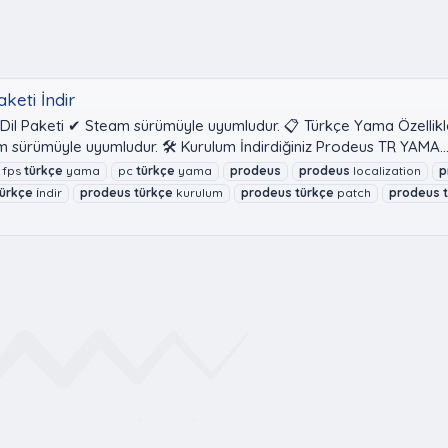
keti İndir
Dil Paketi ✔ Steam sürümüyle uyumludur. 📋 Türkçe Yama Özellikl
m sürümüyle uyumludur. 🛠 Kurulum İndirdiğiniz Prodeus TR YAMA..
fps
türkçe
yama
pc
türkçe
yama
prodeus
prodeus
localization
p
türkçe
i̇ndir
prodeus
türkçe
kurulum
prodeus
türkçe
patch
prodeus