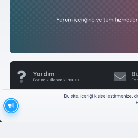
Forum içeriğine ve tüm hizmetler
Yardım
Bi
Forum kullanım kılavuzu
For
Bu site, içeriği kişiselleştirmeniz
B