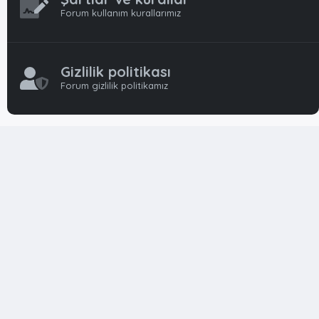
Forum kullanım kurallarımız
Gizlilik politikası
Forum gizlilik politikamız
OynFrm
Oyun Haberleri, Oyun İncelemeleri ve Oyunlar
hakkında kapsamlı Türkçe 🇹🇷 bir destek forumudur. Tamamı
ile gönüllü ekibi ile 'ücretsiz' ve 'karşılıksız' hizmet vermektedir!
Diğer Oyun Forumları markaları ile resmi hiç bir bağımız ve
başka şubemiz yoktur..