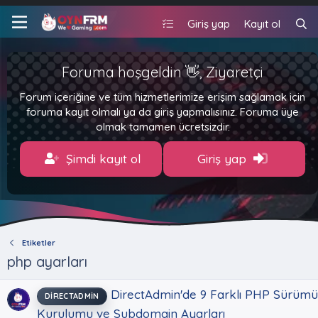
Giriş yap
Kayıt ol
Foruma hoşgeldin 👋, Ziyaretçi
Forum içeriğine ve tüm hizmetlerimize erişim sağlamak için
foruma kayıt olmalı ya da giriş yapmalısınız. Foruma üye
olmak tamamen ücretsizdir.
Şimdi kayıt ol
Giriş yap
Etiketler
php ayarları
DirectAdmin'de 9 Farklı PHP Sürümü
DIRECTADMIN
Kurulumu ve Subdomain Ayarları