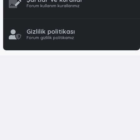
Forum kullanım kurallarımız
Gizlilik politikası
Forum gizlilik politikamız
OynFrm
Oyun Haberleri, Oyun İncelemeleri ve Oyunlar
hakkında kapsamlı Türkçe 🇹🇷 bir destek forumudur. Tamamı
ile gönüllü ekibi ile 'ücretsiz' ve 'karşılıksız' hizmet vermektedir!
Diğer Oyun Forumları markaları ile resmi hiç bir bağımız ve
başka şubemiz yoktur..