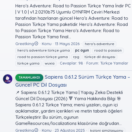
Hero's Adventure: Road to Passion Türkçe Yama İndir PC
| V 1.0 | v1.2.0210b75 Uyumlu OYNFRM Çeviri Merkezi
tarafından hazırlanan güncel Hero's Adventure: Road to
Passion Türkçe Yama paketidir. Hero's Adventure: Road
to Passion Türkçe Yama Hero's Adventure: Road to
Passion Türkçe Yama final...
Greatking
Konu
13 Mayıs 2026
hero's adventure
hero's adventure türkçe yama
pc
oyun
road to passion
road to passion türkçe yama
rpg
türkçe dil dosyası
Cevaplar: 98
Forum:
Türkçe Yamalar
türkçe yama
wuxia
Sapiens 0.6.1.2 Sürüm Türkçe Yama –
TAMAMLANDI
Güncel PC Dil Dosyası
📌 Sapiens 0.6.1.2 Türkçe Yama | Yapay Zeka Destekli
Güncel Dil Dosyası (2026) 🔻 Yama Hakkında Bilgi 🎯
Sapiens 0.6.1.2 Türkçe Yama; menü yazıları, oyun içi
açıklamalar, yardım içerikleri ve metin tabanlı öğeleri
Türkçeleştirir. Bu sürüm, oyunun
GameResources/localizations klasörüne doğrudan...
Greatking
Konu
23 Ağustos 2025
koloni simülasyonu