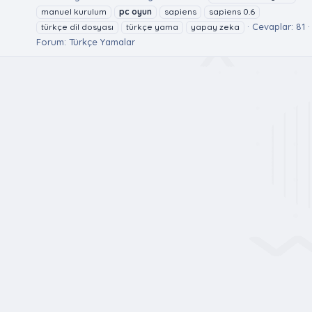
manuel kurulum
pc
oyun
sapiens
sapiens 0.6
Cevaplar: 81
türkçe dil dosyası
türkçe yama
yapay zeka
Forum:
Türkçe Yamalar