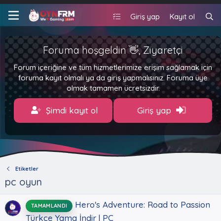
Giriş yap
Kayıt ol
Foruma hoşgeldin 👋, Ziyaretçi
Forum içeriğine ve tüm hizmetlerimize erişim sağlamak için
foruma kayıt olmalı ya da giriş yapmalısınız. Foruma üye
olmak tamamen ücretsizdir.
Şimdi kayıt ol
Giriş yap
Etiketler
pc oyun
Hero's Adventure: Road to Passion
TAMAMLANDI
Türkçe Yama İndir | PC