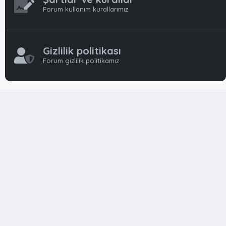
Forum kullanım kurallarımız
Gizlilik politikası
Forum gizlilik politikamız
OynFrm
Oyun Haberleri, Oyun İncelemeleri ve Oyunlar
hakkında kapsamlı Türkçe 🇹🇷 bir destek forumudur. Tamamı
ile gönüllü ekibi ile 'ücretsiz' ve 'karşılıksız' hizmet vermektedir!
Diğer Oyun Forumları markaları ile resmi hiç bir bağımız ve
başka şubemiz yoktur..