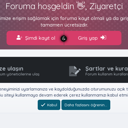
Foruma hoşgeldin 👋, Ziyaretçi
imize erişim sağlamak için foruma kayıt olmalı ya da gir
tamamen ücretsizdir.
Şimdi kayıt ol
Giriş yap
ze ulaşın
Şartlar ve kura
um yöneticilerine ulaş
Forum kullanım kurallar
e, deneyiminizi uyarlamanıza ve kaydolduğunuzda oturumunuzu açık tu
u siteyi kullanmaya devam ederek çerez kullanmamızı kabul etmiş
Kabul
Daha fazlasını öğrenin…