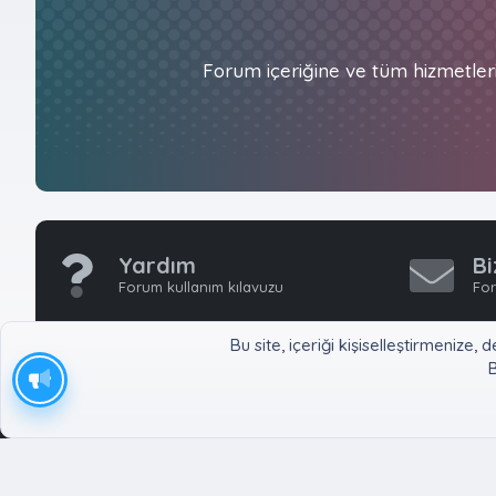
Forum içeriğine ve tüm hizmetler
Yardım
Bi
Forum kullanım kılavuzu
For
Bu site, içeriği kişiselleştirmeniz
B