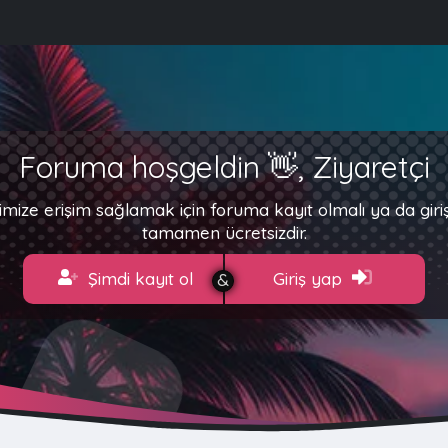
Foruma hoşgeldin 👋, Ziyaretçi
imize erişim sağlamak için foruma kayıt olmalı ya da gir
tamamen ücretsizdir.
Şimdi kayıt ol
Giriş yap