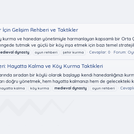
İçin Gelişim Rehberi ve Taktikler
y kurma ve hanedan yönetimiyle harmanlayan kapsamlı bir Orta Ça
ede tutmak ve güçlü bir köy inşa etmek için bazı temel stratejile
Cevaplar: 0
Forum:
Oyu
edieval
dynasty
oyun rehberi
şehir kurma
ri: Hayatta Kalma ve Köy Kurma Taktikleri
rında sıradan bir köylü olarak başlayıp kendi hanedanlığınızı kurm
ları doğru yönetmek, hem hayatta kalmanızı hem de gelecekteki k
Cevapla
hayatta kalma
köy kurma
medieval
dynasty
oyun rehberi