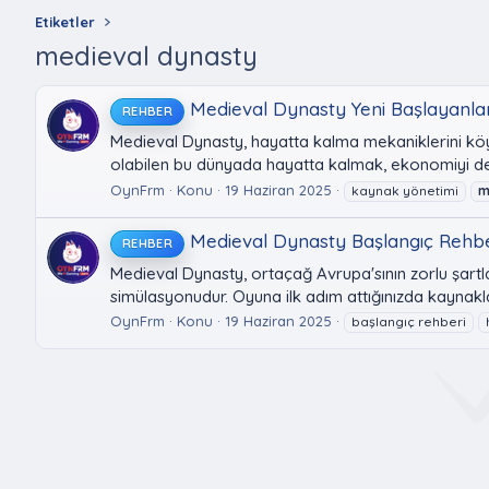
Etiketler
medieval dynasty
Medieval Dynasty Yeni Başlayanlar 
REHBER
Medieval Dynasty, hayatta kalma mekaniklerini kö
olabilen bu dünyada hayatta kalmak, ekonomiyi deng
OynFrm
Konu
19 Haziran 2025
kaynak yönetimi
m
Medieval Dynasty Başlangıç Rehbe
REHBER
Medieval Dynasty, ortaçağ Avrupa'sının zorlu şartla
simülasyonudur. Oyuna ilk adım attığınızda kaynak
OynFrm
Konu
19 Haziran 2025
başlangıç rehberi