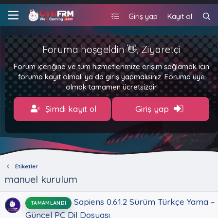
Giriş yap
Kayıt ol
Foruma hoşgeldin 👋, Ziyaretçi
Forum içeriğine ve tüm hizmetlerimize erişim sağlamak için
foruma kayıt olmalı ya da giriş yapmalısınız. Foruma üye
olmak tamamen ücretsizdir.
Şimdi kayıt ol
Giriş yap
Etiketler
manuel kurulum
Sapiens 0.6.1.2 Sürüm Türkçe Yama –
TAMAMLANDI
Güncel PC Dil Dosyası