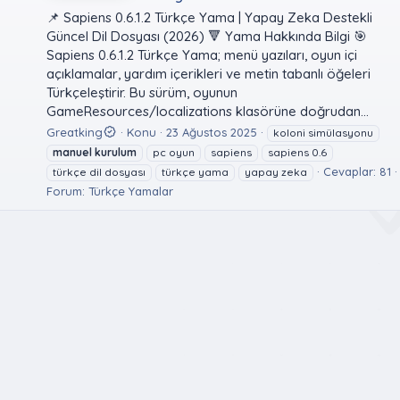
📌 Sapiens 0.6.1.2 Türkçe Yama | Yapay Zeka Destekli
Güncel Dil Dosyası (2026) 🔻 Yama Hakkında Bilgi 🎯
Sapiens 0.6.1.2 Türkçe Yama; menü yazıları, oyun içi
açıklamalar, yardım içerikleri ve metin tabanlı öğeleri
Türkçeleştirir. Bu sürüm, oyunun
GameResources/localizations klasörüne doğrudan...
Greatking
Konu
23 Ağustos 2025
koloni simülasyonu
manuel
kurulum
pc oyun
sapiens
sapiens 0.6
Cevaplar: 81
türkçe dil dosyası
türkçe yama
yapay zeka
Forum:
Türkçe Yamalar