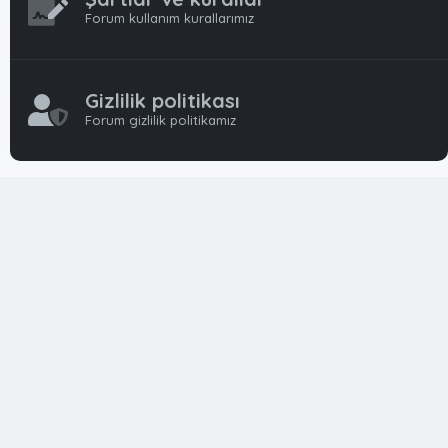
Forum kullanım kurallarımız
Gizlilik politikası
Forum gizlilik politikamız
OynFrm
Oyun Haberleri, Oyun İncelemeleri ve Oyunlar
hakkında kapsamlı Türkçe 🇹🇷 bir destek forumudur. Tamamı
ile gönüllü ekibi ile 'ücretsiz' ve 'karşılıksız' hizmet vermektedir!
Diğer Oyun Forumları markaları ile resmi hiç bir bağımız ve
başka şubemiz yoktur..