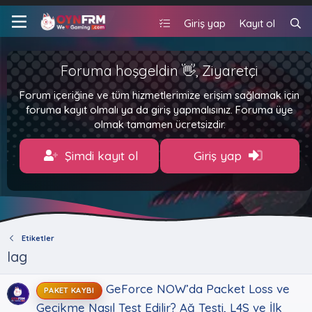
Giriş yap
Kayıt ol
Foruma hoşgeldin 👋, Ziyaretçi
Forum içeriğine ve tüm hizmetlerimize erişim sağlamak için
foruma kayıt olmalı ya da giriş yapmalısınız. Foruma üye
olmak tamamen ücretsizdir.
Şimdi kayıt ol
Giriş yap
Etiketler
lag
GeForce NOW’da Packet Loss ve
PAKET KAYBI
Gecikme Nasıl Test Edilir? Ağ Testi, L4S ve İlk