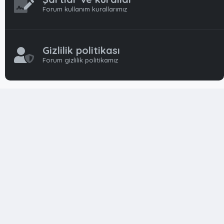
Forum kullanım kurallarımız
Gizlilik politikası
Forum gizlilik politikamız
OynFrm
Oyun Haberleri, Oyun İncelemeleri ve Oyunlar
hakkında kapsamlı Türkçe 🇹🇷 bir destek forumudur. Tamamı
ile gönüllü ekibi ile 'ücretsiz' ve 'karşılıksız' hizmet vermektedir!
Diğer Oyun Forumları markaları ile resmi hiç bir bağımız ve
başka şubemiz yoktur..