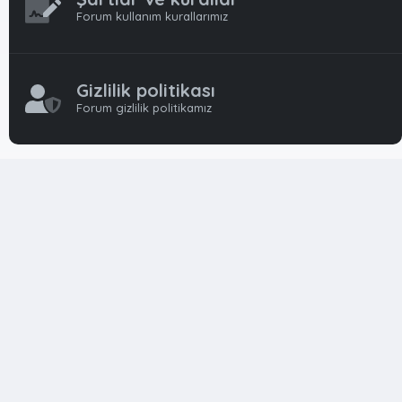
Forum kullanım kurallarımız
Gizlilik politikası
Forum gizlilik politikamız
OynFrm
Oyun Haberleri, Oyun İncelemeleri ve Oyunlar
hakkında kapsamlı Türkçe 🇹🇷 bir destek forumudur. Tamamı
ile gönüllü ekibi ile 'ücretsiz' ve 'karşılıksız' hizmet vermektedir!
Diğer Oyun Forumları markaları ile resmi hiç bir bağımız ve
başka şubemiz yoktur..