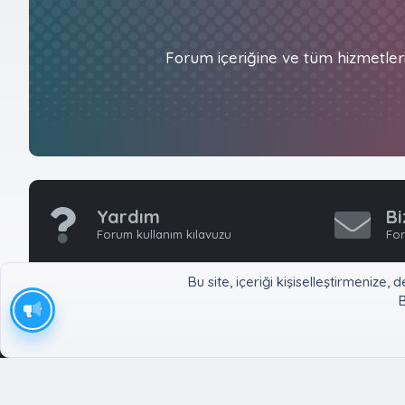
Forum içeriğine ve tüm hizmetler
Yardım
Bi
Forum kullanım kılavuzu
For
Bu site, içeriği kişiselleştirmeniz
B