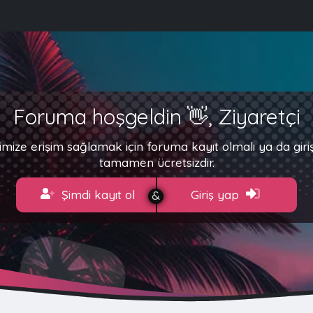
Foruma hoşgeldin 👋, Ziyaretçi
imize erişim sağlamak için foruma kayıt olmalı ya da gir
tamamen ücretsizdir.
Şimdi kayıt ol
Giriş yap