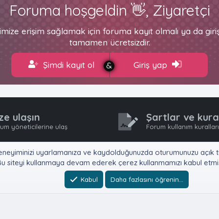
Foruma hoşgeldin 👋, Ziyaretçi
imize erişim sağlamak için foruma kayıt olmalı ya da gir
tamamen ücretsizdir.
Şimdi kayıt ol
Giriş yap
ze ulaşın
Şartlar ve kura
um yöneticilerine ulaş
Forum kullanım kurallar
e, deneyiminizi uyarlamanıza ve kaydolduğunuzda oturumunuzu açık tu
u siteyi kullanmaya devam ederek çerez kullanmamızı kabul etmiş
Kabul
Daha fazlasını öğrenin…