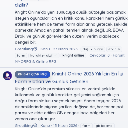
dizilir?
Knight Online’da yeni sunucuya düşük bütçeyle başlamak
isteyen oyuncular için en kritik konu, karakteri hem günlük
etkinliklere hem de temel farm alanlarına yetecek şekilde
dizmektir. Amaç en pahalı itemleri almak değil, JR, BDW,
Draki ve günlük görevlerden düzenli verim alabilecek
dengeli bir...
Greatking
Konu
27 Nisan 2026
düşük bütçe
etkinlik
Cevaplar: 0
Forum:
farm
karakter dizilimi
knight
online
MMORPG & Online RPG
Knight Online 2026 Yılı İçin En İyi
KNIGHT ÇEVRIMIÇI
Farm Slotları ve Günlük Getirileri
Knight Online'da premium süresini en verimli şekilde
kullanmak ve günlük karakter gelişimini sağlamak için
doğru farm slotunu seçmek hayati önem taşıyor. 2026
dinamiklerinde piyasa şartları değişse de, harcanan pot
parası ve elde edilen GB dengesi bazı bölgeleri her
zaman öne çıkarıyor...
Greatking
Konu
15 Nisan 2026
farm
gb kasma