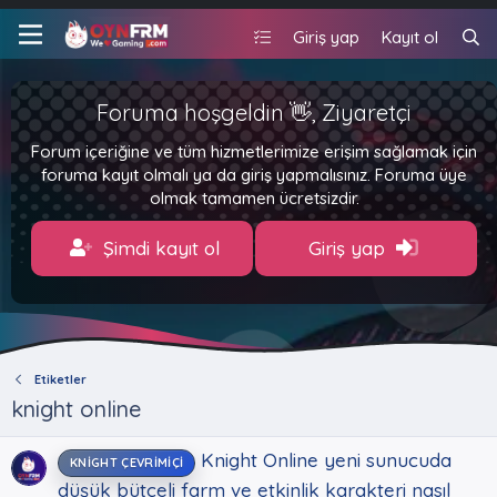
Giriş yap
Kayıt ol
Foruma hoşgeldin 👋, Ziyaretçi
Forum içeriğine ve tüm hizmetlerimize erişim sağlamak için
foruma kayıt olmalı ya da giriş yapmalısınız. Foruma üye
olmak tamamen ücretsizdir.
Şimdi kayıt ol
Giriş yap
Etiketler
knight online
Knight Online yeni sunucuda
KNIGHT ÇEVRIMIÇI
düşük bütçeli farm ve etkinlik karakteri nasıl