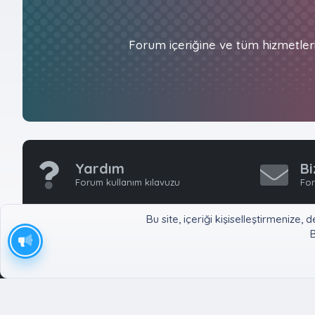
Forum içeriğine ve tüm hizmetler
Yardım
Bi
Forum kullanım kılavuzu
For
Bu site, içeriği kişiselleştirmeniz
B