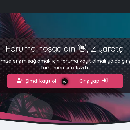
Foruma hoşgeldin 👋, Ziyaretçi
imize erişim sağlamak için foruma kayıt olmalı ya da gir
tamamen ücretsizdir.
Şimdi kayıt ol
Giriş yap