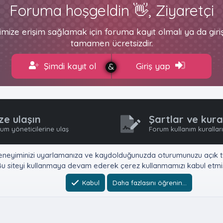
Foruma hoşgeldin 👋, Ziyaretçi
imize erişim sağlamak için foruma kayıt olmalı ya da gir
tamamen ücretsizdir.
Şimdi kayıt ol
Giriş yap
ze ulaşın
Şartlar ve kura
um yöneticilerine ulaş
Forum kullanım kurallar
e, deneyiminizi uyarlamanıza ve kaydolduğunuzda oturumunuzu açık tu
u siteyi kullanmaya devam ederek çerez kullanmamızı kabul etmiş
Kabul
Daha fazlasını öğrenin…