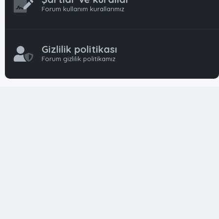
Forum kullanım kurallarımız
Gizlilik politikası
Forum gizlilik politikamız
OynFrm
Oyun Haberleri, Oyun İncelemeleri ve Oyunlar
hakkında kapsamlı Türkçe 🇹🇷 bir destek forumudur. Tamamı
ile gönüllü ekibi ile 'ücretsiz' ve 'karşılıksız' hizmet vermektedir!
Diğer Oyun Forumları markaları ile resmi hiç bir bağımız ve
başka şubemiz yoktur..