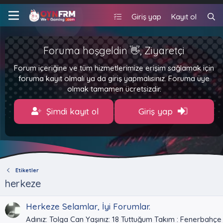
Giriş yap
Kayıt ol
Foruma hoşgeldin 👋, Ziyaretçi
Forum içeriğine ve tüm hizmetlerimize erişim sağlamak için
foruma kayıt olmalı ya da giriş yapmalısınız. Foruma üye
olmak tamamen ücretsizdir.
Şimdi kayıt ol
Giriş yap
Etiketler
herkeze
Herkeze Selamlar, İyi Forumlar.
Adınız: Tolga Can Yaşınız: 18 Tuttuğum Takım : Fenerbahçe