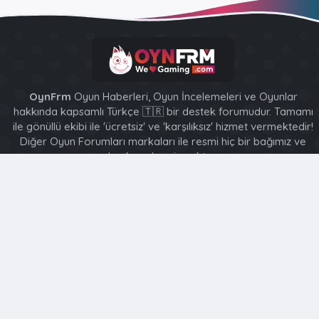
OynFrm
Oyun Haberleri, Oyun İncelemeleri ve Oyunlar
hakkında kapsamlı Türkçe 🇹🇷 bir destek forumudur. Tamamı
ile gönüllü ekibi ile 'ücretsiz' ve 'karşılıksız' hizmet vermektedir!
Diğer Oyun Forumları markaları ile resmi hiç bir bağımız ve
başka şubemiz yoktur..
XenForo 2 Style [XGT] Yazılım ve web hizmetleri 2014-2024
®
Community platform by XenForo
© 2010-2026 XenForo Ltd.
Bu forum XenGenTr © 2014 - 2026 ürünleri ile desteklenmektedir
Türkçe (TR)
Ana sayfa
R
S
S
Bu site, içeriği kişiselleştirmenize, deneyiminizi uyarlamanıza
ve kaydolduğunuzda oturumunuzu açık tutmanıza yardımcı
olmak için çerezler kullanır.
Bu siteyi kullanmaya devam ederek çerez kullanmamızı kabul