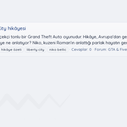
City hikâyesi
çekçi tonlu bir Grand Theft Auto oyunudur. Hikâye, Avrupa'dan ge
 ne anlatıyor? Niko, kuzeni Roman'ın anlattığı parlak hayatın ger
Cevaplar: 0
Forum:
GTA & Fiv
hikâye özeti
liberty city
niko bellic