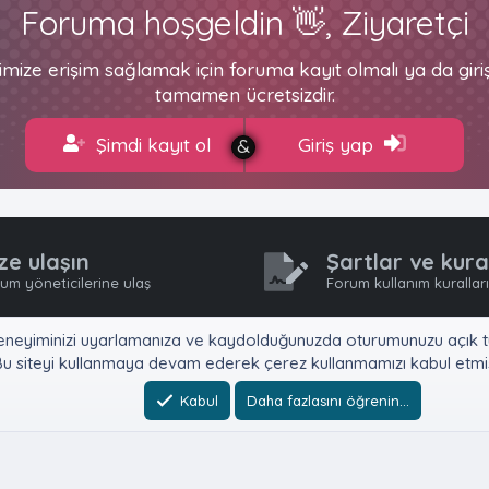
Foruma hoşgeldin 👋, Ziyaretçi
imize erişim sağlamak için foruma kayıt olmalı ya da gir
tamamen ücretsizdir.
Şimdi kayıt ol
Giriş yap
ze ulaşın
Şartlar ve kura
um yöneticilerine ulaş
Forum kullanım kurallar
e, deneyiminizi uyarlamanıza ve kaydolduğunuzda oturumunuzu açık tu
u siteyi kullanmaya devam ederek çerez kullanmamızı kabul etmiş
Kabul
Daha fazlasını öğrenin…