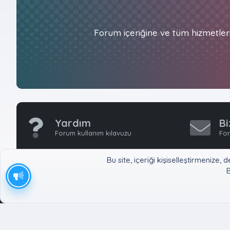
Forum içeriğine ve tüm hizmetler
Yardım
Bi
Forum kullanım kılavuzu
For
Bu site, içeriği kişiselleştirmeniz
B