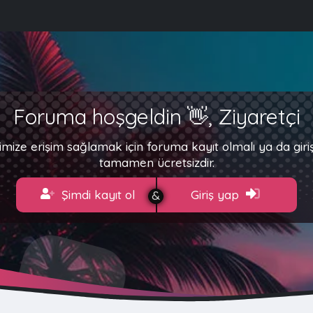
Foruma hoşgeldin 👋, Ziyaretçi
imize erişim sağlamak için foruma kayıt olmalı ya da gir
tamamen ücretsizdir.
Şimdi kayıt ol
Giriş yap