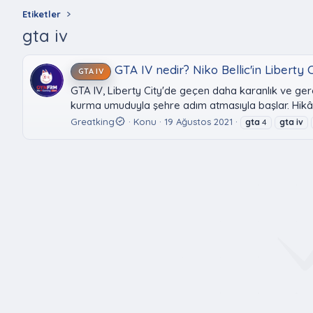
Etiketler
gta iv
GTA IV nedir? Niko Bellic'in Liberty 
GTA IV
GTA IV, Liberty City'de geçen daha karanlık ve ger
kurma umuduyla şehre adım atmasıyla başlar. Hikâye
Greatking
Konu
19 Ağustos 2021
gta
4
gta
iv