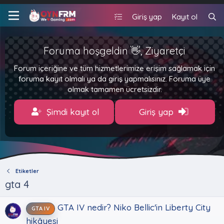
Giriş yap
Kayıt ol
Foruma hoşgeldin 👋, Ziyaretçi
Forum içeriğine ve tüm hizmetlerimize erişim sağlamak için
foruma kayıt olmalı ya da giriş yapmalısınız. Foruma üye
olmak tamamen ücretsizdir.
Şimdi kayıt ol
Giriş yap
Etiketler
gta 4
GTA IV nedir? Niko Bellic'in Liberty City
GTA IV
hikâyesi