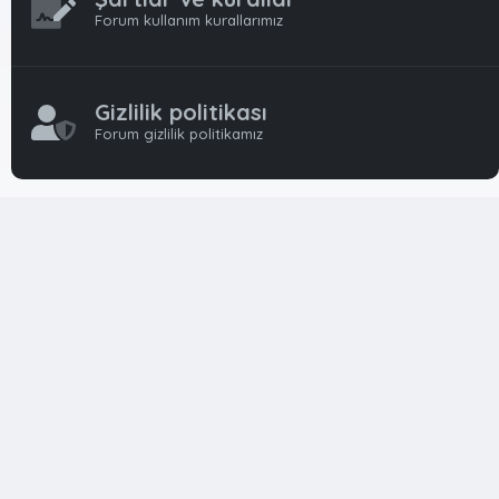
Forum kullanım kurallarımız
Gizlilik politikası
Forum gizlilik politikamız
OynFrm
Oyun Haberleri, Oyun İncelemeleri ve Oyunlar
hakkında kapsamlı Türkçe 🇹🇷 bir destek forumudur. Tamamı
ile gönüllü ekibi ile 'ücretsiz' ve 'karşılıksız' hizmet vermektedir!
Diğer Oyun Forumları markaları ile resmi hiç bir bağımız ve
başka şubemiz yoktur..