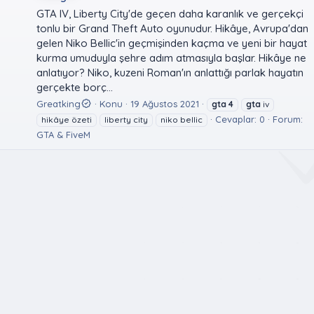
GTA IV, Liberty City'de geçen daha karanlık ve gerçekçi
tonlu bir Grand Theft Auto oyunudur. Hikâye, Avrupa'dan
gelen Niko Bellic'in geçmişinden kaçma ve yeni bir hayat
kurma umuduyla şehre adım atmasıyla başlar. Hikâye ne
anlatıyor? Niko, kuzeni Roman'ın anlattığı parlak hayatın
gerçekte borç...
Greatking
Konu
19 Ağustos 2021
gta
4
gta
iv
Cevaplar: 0
Forum:
hikâye özeti
liberty city
niko bellic
GTA & FiveM