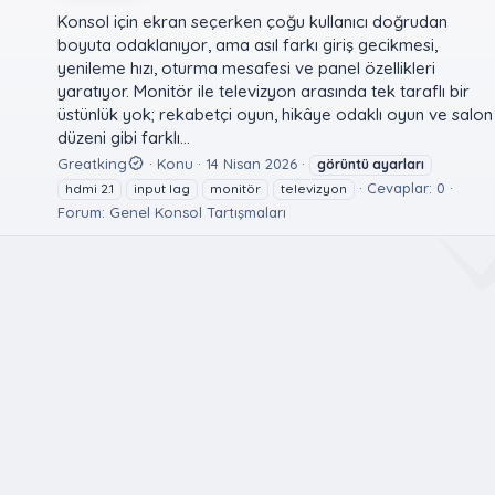
Konsol için ekran seçerken çoğu kullanıcı doğrudan
boyuta odaklanıyor, ama asıl farkı giriş gecikmesi,
yenileme hızı, oturma mesafesi ve panel özellikleri
yaratıyor. Monitör ile televizyon arasında tek taraflı bir
üstünlük yok; rekabetçi oyun, hikâye odaklı oyun ve salon
düzeni gibi farklı...
Greatking
Konu
14 Nisan 2026
görüntü
ayarları
Cevaplar: 0
hdmi 2.1
input lag
monitör
televizyon
Forum:
Genel Konsol Tartışmaları