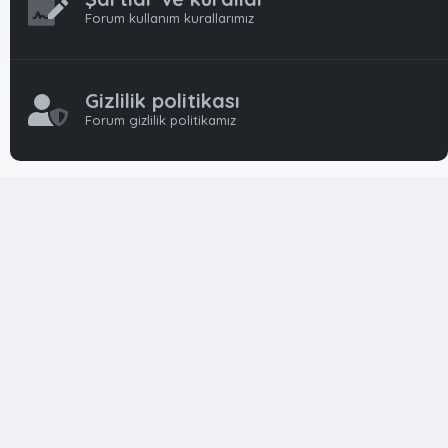
Forum kullanım kurallarımız
Gizlilik politikası
Forum gizlilik politikamız
OynFrm
Oyun Haberleri, Oyun İncelemeleri ve Oyunlar
hakkında kapsamlı Türkçe 🇹🇷 bir destek forumudur. Tamamı
ile gönüllü ekibi ile 'ücretsiz' ve 'karşılıksız' hizmet vermektedir!
Diğer Oyun Forumları markaları ile resmi hiç bir bağımız ve
başka şubemiz yoktur..