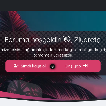
Foruma hoşgeldin 👋, Ziyaretçi
imize erişim sağlamak için foruma kayıt olmalı ya da gir
tamamen ücretsizdir.
Şimdi kayıt ol
Giriş yap