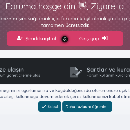
Foruma hoşgeldin 👋, Ziyaretçi
imize erişim sağlamak için foruma kayıt olmalı ya da gir
tamamen ücretsizdir.
Şimdi kayıt ol
Giriş yap
ze ulaşın
Şartlar ve kura
um yöneticilerine ulaş
Forum kullanım kurallar
e, deneyiminizi uyarlamanıza ve kaydolduğunuzda oturumunuzu açık tu
u siteyi kullanmaya devam ederek çerez kullanmamızı kabul etmiş
Kabul
Daha fazlasını öğrenin…