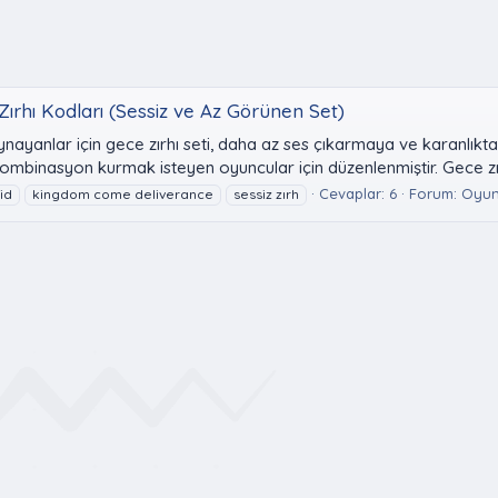
rhı Kodları (Sessiz ve Az Görünen Set)
nayanlar için gece zırhı seti, daha az ses çıkarmaya ve karanlıkta
 kombinasyon kurmak isteyen oyuncular için düzenlenmiştir. Gece zır
Cevaplar: 6
Forum:
Oyun 
id
kingdom come deliverance
sessiz zırh