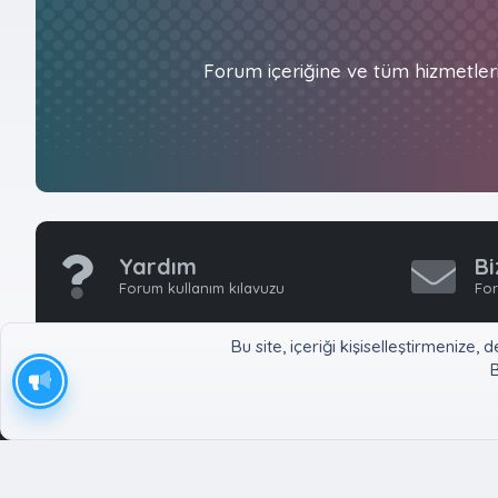
Forum içeriğine ve tüm hizmetler
Yardım
Bi
Forum kullanım kılavuzu
For
Bu site, içeriği kişiselleştirmeniz
B