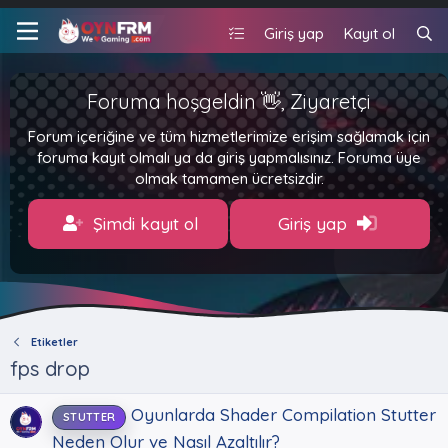
Giriş yap
Kayıt ol
Foruma hoşgeldin 👋, Ziyaretçi
Forum içeriğine ve tüm hizmetlerimize erişim sağlamak için
foruma kayıt olmalı ya da giriş yapmalısınız. Foruma üye
olmak tamamen ücretsizdir.
Şimdi kayıt ol
Giriş yap
Etiketler
fps drop
Oyunlarda Shader Compilation Stutter
STUTTER
Neden Olur ve Nasıl Azaltılır?