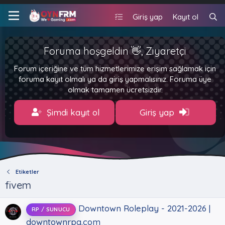
Giriş yap
Kayıt ol
Foruma hoşgeldin 👋, Ziyaretçi
Forum içeriğine ve tüm hizmetlerimize erişim sağlamak için
foruma kayıt olmalı ya da giriş yapmalısınız. Foruma üye
olmak tamamen ücretsizdir.
Şimdi kayıt ol
Giriş yap
Etiketler
fivem
Downtown Roleplay - 2021-2026 |
RP / SUNUCU
downtownrpg.com