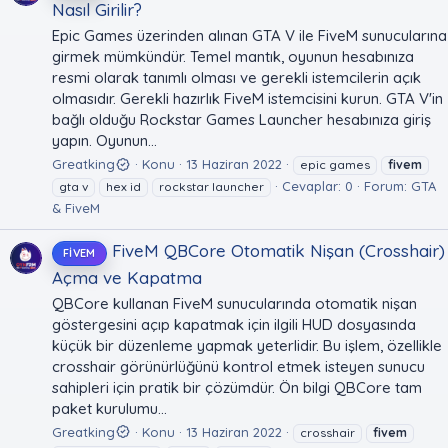
Nasıl Girilir?
Epic Games üzerinden alınan GTA V ile FiveM sunucularına
girmek mümkündür. Temel mantık, oyunun hesabınıza
resmi olarak tanımlı olması ve gerekli istemcilerin açık
olmasıdır. Gerekli hazırlık FiveM istemcisini kurun. GTA V'in
bağlı olduğu Rockstar Games Launcher hesabınıza giriş
yapın. Oyunun...
Greatking
Konu
13 Haziran 2022
epic games
fivem
Cevaplar: 0
Forum:
GTA
gta v
hex id
rockstar launcher
& FiveM
FiveM QBCore Otomatik Nişan (Crosshair)
FIVEM
Açma ve Kapatma
QBCore kullanan FiveM sunucularında otomatik nişan
göstergesini açıp kapatmak için ilgili HUD dosyasında
küçük bir düzenleme yapmak yeterlidir. Bu işlem, özellikle
crosshair görünürlüğünü kontrol etmek isteyen sunucu
sahipleri için pratik bir çözümdür. Ön bilgi QBCore tam
paket kurulumu...
Greatking
Konu
13 Haziran 2022
crosshair
fivem