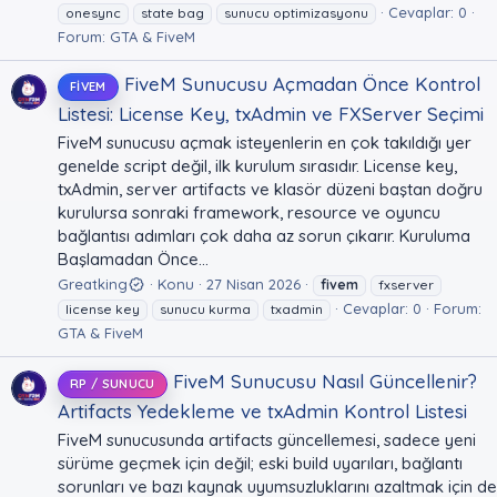
Cevaplar: 0
onesync
state bag
sunucu optimizasyonu
Forum:
GTA & FiveM
FiveM Sunucusu Açmadan Önce Kontrol
FIVEM
Listesi: License Key, txAdmin ve FXServer Seçimi
FiveM sunucusu açmak isteyenlerin en çok takıldığı yer
genelde script değil, ilk kurulum sırasıdır. License key,
txAdmin, server artifacts ve klasör düzeni baştan doğru
kurulursa sonraki framework, resource ve oyuncu
bağlantısı adımları çok daha az sorun çıkarır. Kuruluma
Başlamadan Önce...
Greatking
Konu
27 Nisan 2026
fivem
fxserver
Cevaplar: 0
Forum:
license key
sunucu kurma
txadmin
GTA & FiveM
FiveM Sunucusu Nasıl Güncellenir?
RP / SUNUCU
Artifacts Yedekleme ve txAdmin Kontrol Listesi
FiveM sunucusunda artifacts güncellemesi, sadece yeni
sürüme geçmek için değil; eski build uyarıları, bağlantı
sorunları ve bazı kaynak uyumsuzluklarını azaltmak için de