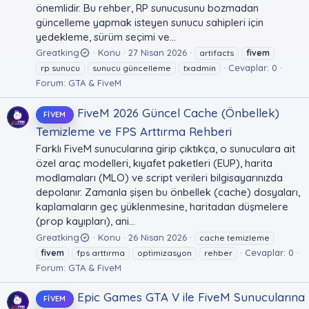
önemlidir. Bu rehber, RP sunucusunu bozmadan
güncelleme yapmak isteyen sunucu sahipleri için
yedekleme, sürüm seçimi ve...
Greatking
Konu
27 Nisan 2026
artifacts
fivem
Cevaplar: 0
rp sunucu
sunucu güncelleme
txadmin
Forum:
GTA & FiveM
FiveM 2026 Güncel Cache (Önbellek)
FIVEM
Temizleme ve FPS Arttırma Rehberi
Farklı FiveM sunucularına girip çıktıkça, o sunuculara ait
özel araç modelleri, kıyafet paketleri (EUP), harita
modlamaları (MLO) ve script verileri bilgisayarınızda
depolanır. Zamanla şişen bu önbellek (cache) dosyaları,
kaplamaların geç yüklenmesine, haritadan düşmelere
(prop kayıpları), ani...
Greatking
Konu
26 Nisan 2026
cache temizleme
Cevaplar: 0
fivem
fps arttırma
optimizasyon
rehber
Forum:
GTA & FiveM
Epic Games GTA V ile FiveM Sunucularına
FIVEM