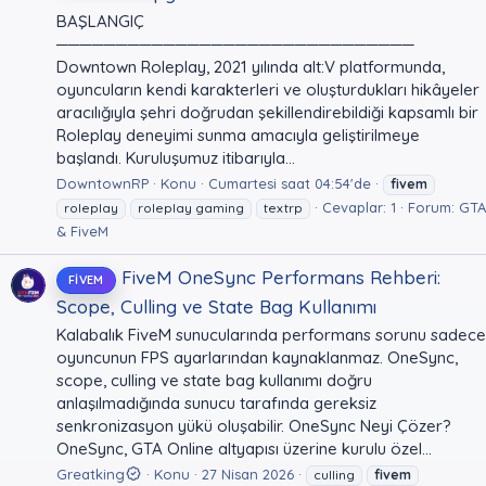
BAŞLANGIÇ
──────────────────────────────
Downtown Roleplay, 2021 yılında alt:V platformunda,
oyuncuların kendi karakterleri ve oluşturdukları hikâyeler
aracılığıyla şehri doğrudan şekillendirebildiği kapsamlı bir
Roleplay deneyimi sunma amacıyla geliştirilmeye
başlandı. Kuruluşumuz itibarıyla...
DowntownRP
Konu
Cumartesi saat 04:54'de
fivem
Cevaplar: 1
Forum:
GTA
roleplay
roleplay gaming
textrp
& FiveM
FiveM OneSync Performans Rehberi:
FIVEM
Scope, Culling ve State Bag Kullanımı
Kalabalık FiveM sunucularında performans sorunu sadece
oyuncunun FPS ayarlarından kaynaklanmaz. OneSync,
scope, culling ve state bag kullanımı doğru
anlaşılmadığında sunucu tarafında gereksiz
senkronizasyon yükü oluşabilir. OneSync Neyi Çözer?
OneSync, GTA Online altyapısı üzerine kurulu özel...
Greatking
Konu
27 Nisan 2026
culling
fivem