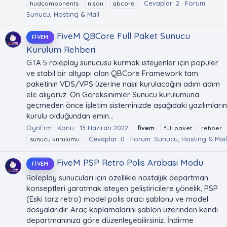
Cevaplar: 2
Forum:
hudcomponents
nişan
qbcore
Sunucu, Hosting & Mail
FiveM QBCore Full Paket Sunucu
FIVEM
Kurulum Rehberi
GTA 5 roleplay sunucusu kurmak isteyenler için popüler
ve stabil bir altyapı olan QBCore Framework tam
paketinin VDS/VPS üzerine nasıl kurulacağını adım adım
ele alıyoruz. Ön Gereksinimler Sunucu kurulumuna
geçmeden önce işletim sisteminizde aşağıdaki yazılımların
kurulu olduğundan emin...
OynFrm
Konu
13 Haziran 2022
fivem
full paket
rehber
Cevaplar: 0
Forum:
Sunucu, Hosting & Mail
sunucu kurulumu
FiveM PSP Retro Polis Arabası Modu
FIVEM
Roleplay sunucuları için özellikle nostaljik departman
konseptleri yaratmak isteyen geliştiricilere yönelik, PSP
(Eski tarz retro) model polis aracı şablonu ve model
dosyalarıdır. Araç kaplamalarını şablon üzerinden kendi
departmanınıza göre düzenleyebilirsiniz. İndirme