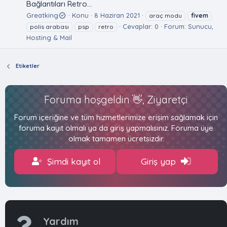
Bağlantıları Retro...
Greatking
Konu
8 Haziran 2021
araç modu
fivem
Cevaplar: 0
Forum:
Sunucu,
polis arabası
psp
retro
Hosting & Mail
Etiketler
Foruma hoşgeldin 👋, Ziyaretçi
Forum içeriğine ve tüm hizmetlerimize erişim sağlamak için
foruma kayıt olmalı ya da giriş yapmalısınız. Foruma üye
olmak tamamen ücretsizdir.
Şimdi kayıt ol
Giriş yap
Yardım