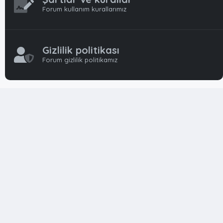
Forum kullanım kurallarımız
Gizlilik politikası
Forum gizlilik politikamız
OynFrm
Oyun Haberleri, Oyun İncelemeleri ve Oyunlar
hakkında kapsamlı Türkçe 🇹🇷 bir destek forumudur. Tamamı
ile gönüllü ekibi ile 'ücretsiz' ve 'karşılıksız' hizmet vermektedir!
Diğer Oyun Forumları markaları ile resmi hiç bir bağımız ve
başka şubemiz yoktur..