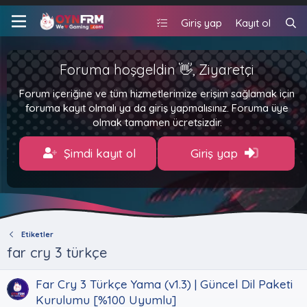
Giriş yap
Kayıt ol
Foruma hoşgeldin 👋, Ziyaretçi
Forum içeriğine ve tüm hizmetlerimize erişim sağlamak için
foruma kayıt olmalı ya da giriş yapmalısınız. Foruma üye
olmak tamamen ücretsizdir.
Şimdi kayıt ol
Giriş yap
Etiketler
far cry 3 türkçe
Far Cry 3 Türkçe Yama (v1.3) | Güncel Dil Paketi
Kurulumu [%100 Uyumlu]