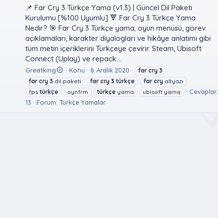
📌 Far Cry 3 Türkçe Yama (v1.3) | Güncel Dil Paketi
Kurulumu [%100 Uyumlu] 🔻 Far Cry 3 Türkçe Yama
Nedir? 🎯 Far Cry 3 Türkçe yama; oyun menüsü, görev
açıklamaları, karakter diyalogları ve hikâye anlatımı gibi
tüm metin içeriklerini Türkçeye çevirir. Steam, Ubisoft
Connect (Uplay) ve repack...
Greatking
Konu
8 Aralık 2020
far
cry
3
far
cry
3
dil paketi
far
cry
3
türkçe
far
cry
altyazı
Cevaplar:
fps
türkçe
oynfrm
türkçe
yama
ubisoft yama
13
Forum:
Türkçe Yamalar