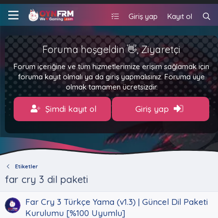
Giriş yap
Kayıt ol
Foruma hoşgeldin 👋, Ziyaretçi
Forum içeriğine ve tüm hizmetlerimize erişim sağlamak için
foruma kayıt olmalı ya da giriş yapmalısınız. Foruma üye
olmak tamamen ücretsizdir.
Şimdi kayıt ol
Giriş yap
Etiketler
far cry 3 dil paketi
Far Cry 3 Türkçe Yama (v1.3) | Güncel Dil Paketi
Kurulumu [%100 Uyumlu]