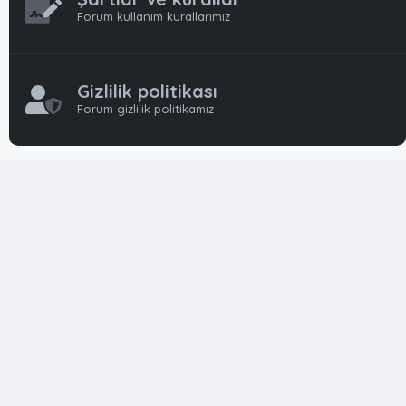
Forum kullanım kurallarımız
Gizlilik politikası
Forum gizlilik politikamız
OynFrm
Oyun Haberleri, Oyun İncelemeleri ve Oyunlar
hakkında kapsamlı Türkçe 🇹🇷 bir destek forumudur. Tamamı
ile gönüllü ekibi ile 'ücretsiz' ve 'karşılıksız' hizmet vermektedir!
Diğer Oyun Forumları markaları ile resmi hiç bir bağımız ve
başka şubemiz yoktur..