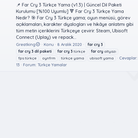
📌 Far Cry 3 Türkçe Yama (v1.3) | Güncel Dil Paketi
Kurulumu [%100 Uyumlu] 🔻 Far Cry 3 Türkçe Yama
Nedir? 🎯 Far Cry 3 Türkçe yama; oyun menüsü, görev
açıklamaları, karakter diyalogları ve hikâye anlatımı gibi
tüm metin içeriklerini Türkçeye çevirir. Steam, Ubisoft
Connect (Uplay) ve repack...
Greatking
Konu
8 Aralık 2020
far
cry
3
far
cry
3
dil
paketi
far
cry
3
türkçe
far
cry
altyazı
Cevaplar:
fps türkçe
oynfrm
türkçe yama
ubisoft yama
13
Forum:
Türkçe Yamalar