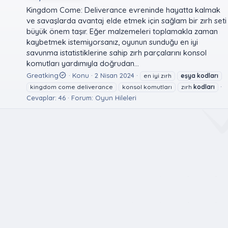
Kingdom Come: Deliverance evreninde hayatta kalmak
ve savaşlarda avantaj elde etmek için sağlam bir zırh seti
büyük önem taşır. Eğer malzemeleri toplamakla zaman
kaybetmek istemiyorsanız, oyunun sunduğu en iyi
savunma istatistiklerine sahip zırh parçalarını konsol
komutları yardımıyla doğrudan...
Greatking
Konu
2 Nisan 2024
en iyi zırh
eşya
kodları
kingdom come deliverance
konsol komutları
zırh
kodları
Cevaplar: 46
Forum:
Oyun Hileleri