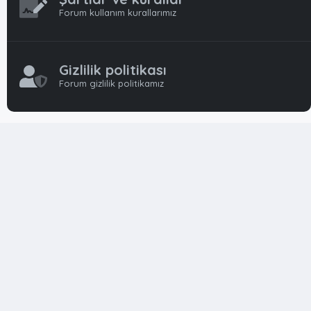
Forum kullanım kurallarımız
Gizlilik politikası
Forum gizlilik politikamız
OynFrm
Oyun Haberleri, Oyun İncelemeleri ve Oyunlar
hakkında kapsamlı Türkçe 🇹🇷 bir destek forumudur. Tamamı
ile gönüllü ekibi ile 'ücretsiz' ve 'karşılıksız' hizmet vermektedir!
Diğer Oyun Forumları markaları ile resmi hiç bir bağımız ve
başka şubemiz yoktur..