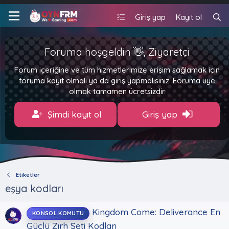
Giriş yap
Kayıt ol
Foruma hoşgeldin 👋, Ziyaretçi
Forum içeriğine ve tüm hizmetlerimize erişim sağlamak için
foruma kayıt olmalı ya da giriş yapmalısınız. Foruma üye
olmak tamamen ücretsizdir.
Şimdi kayıt ol
Giriş yap
Etiketler
eşya kodları
Kingdom Come: Deliverance En
KONSOL KOMUTU
Güçlü Zırh Seti Kodları