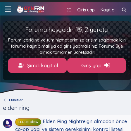
Giriş yap
Kayıt ol
Foruma hoşgeldin 👋, Ziyaretçi
Forum içeriğine ve tüm hizmetlerimize erişim sağlamak için
foruma kayıt olmalı ya da giriş yapmalısınız. Foruma üye
olmak tamamen ücretsizdir.
Şimdi kayıt ol
Giriş yap
Etiketler
elden ring
Elden Ring Nightreign almadan önce
ELDEN RING
co-op yapı ve sistem gereksinimi kontrol listesi