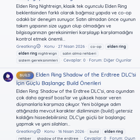
Elden Ring Nightreign, klasik tek oyunculu Elden Ring
beklentisinden farklı olarak bağımsız yapıda ve co-op
odaklı bir deneyim sunuyor. Satın almadan önce oyunun
takım yapısının size uygun olup olmadığını ve
bilgisayarınızın gereksinimleri karşılayıp karşılamadığını
kontrol etmek önemli...
Greatking
Konu
27 Nisan 2026
co-op
elden
ring
elden
ring
nightreign
satın alma rehberi
Cevaplar: 0
Forum:
Diğer Oyunlar
sistem gereksinimleri
Elden Ring Shadow of the Erdtree DLC'si
BUILD
İçin Güçlü Başlangıç Build Önerileri
Elden Ring: Shadow of the Erdtree DLC'si, ana oyundan
çok daha agresif boss'lar ve yüksek hasar veren
düşmanlarla karşımıza çıkıyor. Yeni bölgeye adım
attığınızda mevcut karakter diziliminizin (build) yetersiz
kaldığını hissedebilirsiniz. DLC'ye güçlü bir başlangıç
yapmak ve yeni silahları...
Greatking
Konu
16 Nisan 2026
build
elden
ring
Cevaplar: 0
Forum:
Oyun
rehber
shadow of the erdtree