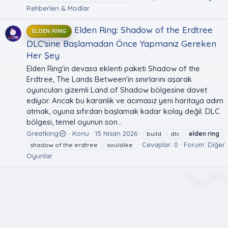
Rehberleri & Modlar
Elden Ring: Shadow of the Erdtree
ELDEN RING
DLC'sine Başlamadan Önce Yapmanız Gereken
Her Şey
Elden Ring'in devasa eklenti paketi Shadow of the
Erdtree, The Lands Between'in sınırlarını aşarak
oyuncuları gizemli Land of Shadow bölgesine davet
ediyor. Ancak bu karanlık ve acımasız yeni haritaya adım
atmak, oyuna sıfırdan başlamak kadar kolay değil. DLC
bölgesi, temel oyunun son...
Greatking
Konu
15 Nisan 2026
build
dlc
elden
ring
Cevaplar: 0
Forum:
Diğer
shadow of the erdtree
soulslike
Oyunlar