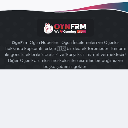
OynFrm
Oyun Haberleri, Oyun İncelemeleri ve Oyunlar
hakkında kapsamlı Türkçe 🇹🇷 bir destek forumudur. Tamamı
ile gönüllü ekibi ile 'ücretsiz' ve 'karşılıksız' hizmet vermektedir!
Diğer Oyun Forumları markaları ile resmi hiç bir bağımız ve
başka şubemiz yoktur..
XenForo 2 Style [XGT] Yazılım ve web hizmetleri 2014-2024
®
Community platform by XenForo
© 2010-2026 XenForo Ltd.
Bu forum XenGenTr © 2014 - 2026 ürünleri ile desteklenmektedir
Türkçe (TR)
Ana sayfa
R
S
S
Bu site, içeriği kişiselleştirmenize, deneyiminizi uyarlamanıza
ve kaydolduğunuzda oturumunuzu açık tutmanıza yardımcı
olmak için çerezler kullanır.