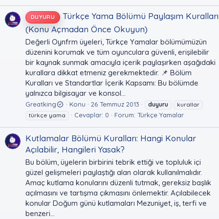
Türkçe Yama Bölümü Paylaşım Kuralları
DUYURU
(Konu Açmadan Önce Okuyun)
Değerli Oynfrm üyeleri, Türkçe Yamalar bölümümüzün
düzenini korumak ve tüm oyunculara güvenli, erişilebilir
bir kaynak sunmak amacıyla içerik paylaşırken aşağıdaki
kurallara dikkat etmeniz gerekmektedir. 📌 Bölüm
Kuralları ve Standartlar İçerik Kapsamı: Bu bölümde
yalnızca bilgisayar ve konsol...
Greatking
Konu
26 Temmuz 2013
duyuru
kurallar
Cevaplar: 0
Forum:
Türkçe Yamalar
türkçe yama
Kutlamalar Bölümü Kuralları: Hangi Konular
Açılabilir, Hangileri Yasak?
Bu bölüm, üyelerin birbirini tebrik ettiği ve topluluk içi
güzel gelişmeleri paylaştığı alan olarak kullanılmalıdır.
Amaç kutlama konularını düzenli tutmak, gereksiz başlık
açılmasını ve tartışma çıkmasını önlemektir. Açılabilecek
konular Doğum günü kutlamaları Mezuniyet, iş, terfi ve
benzeri...