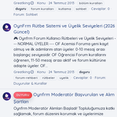
Greatking
Konu
24 Temmuz 2013
bölüm kuralları
Cevaplar: 0
duyuru
forum kuralları
kutlama
sohbet
Forum:
Sohbet
OynFrm Rütbe Sistemi ve Üyelik Seviyeleri (2026
Güncel)
🎮 Oynfrm Forum Kullanıcı Rütbeleri ve Üyelik Seviyeleri -
-- NORMAL ÜYELER --- OF Acemisi Foruma yeni kayıt
olmuş ve ilk adımlarını atan üyeler. 0-10 mesaj arası
başlangıç seviyesidir. OF Öğrencisi Forum kurallarını
öğrenen, 11-50 mesaj arası aktif ve forum kültürüne
adapte üyeler. OF...
Greatking
Konu
24 Temmuz 2013
duyuru
Cevaplar: 0
Forum:
forum-rehberi
rütbeler
uyelik
Duyurular & Kurallar
Oynfrm Moderatör Başvuruları ve Alım
DUYURU
Şartları
Oynfrm Moderatör Alımları Başladı! Topluluğumuza katkı
sağlamak, forum düzenini korumak ve üyelerimize