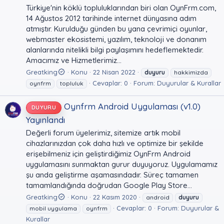
Türkiye'nin köklü topluluklarından biri olan OynFrm.com,
14 Ağustos 2012 tarihinde internet dünyasına adım
atmıştır. Kurulduğu günden bu yana çevrimiçi oyunlar,
webmaster ekosistemi, yazılım, teknoloji ve donanım
alanlarında nitelikli bilgi paylaşımını hedeflemektedir.
Amacımız ve Hizmetlerimiz...
Greatking
Konu
22 Nisan 2022
duyuru
hakkimizda
Cevaplar: 0
Forum:
Duyurular & Kurallar
oynfrm
topluluk
Oynfrm Android Uygulaması (v1.0)
DUYURU
Yayınlandı
Değerli forum üyelerimiz, sitemize artık mobil
cihazlarınızdan çok daha hızlı ve optimize bir şekilde
erişebilmeniz için geliştirdiğimiz OynFrm Android
uygulamasını sunmaktan gurur duyuyoruz. Uygulamamız
şu anda geliştirme aşamasındadır. Süreç tamamen
tamamlandığında doğrudan Google Play Store...
Greatking
Konu
22 Kasım 2020
android
duyuru
Cevaplar: 0
Forum:
Duyurular &
mobil uygulama
oynfrm
Kurallar