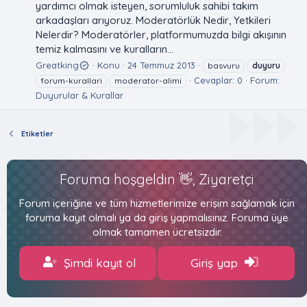
yardımcı olmak isteyen, sorumluluk sahibi takım
arkadaşları arıyoruz. Moderatörlük Nedir, Yetkileri
Nelerdir? Moderatörler, platformumuzda bilgi akışının
temiz kalmasını ve kuralların...
Greatking
Konu
24 Temmuz 2013
basvuru
duyuru
Cevaplar: 0
Forum:
forum-kurallari
moderator-alimi
Duyurular & Kurallar
Etiketler
Foruma hoşgeldin 👋, Ziyaretçi
Forum içeriğine ve tüm hizmetlerimize erişim sağlamak için
foruma kayıt olmalı ya da giriş yapmalısınız. Foruma üye
olmak tamamen ücretsizdir.
Şimdi kayıt ol
Giriş yap