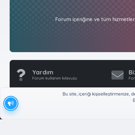
Forum içeriğine ve tüm hizmetler
Yardım
Bi
Forum kullanım kılavuzu
For
Bu site, içeriği kişiselleştirmeniz
B