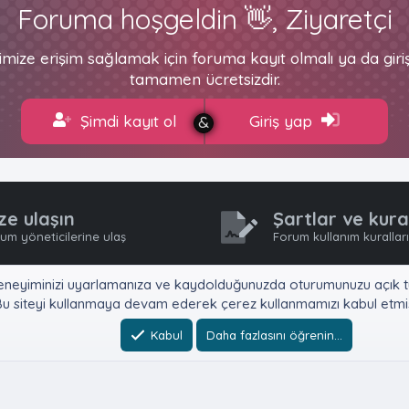
Foruma hoşgeldin 👋, Ziyaretçi
imize erişim sağlamak için foruma kayıt olmalı ya da gir
tamamen ücretsizdir.
Şimdi kayıt ol
Giriş yap
ze ulaşın
Şartlar ve kura
um yöneticilerine ulaş
Forum kullanım kurallar
e, deneyiminizi uyarlamanıza ve kaydolduğunuzda oturumunuzu açık tu
u siteyi kullanmaya devam ederek çerez kullanmamızı kabul etmiş
Kabul
Daha fazlasını öğrenin…