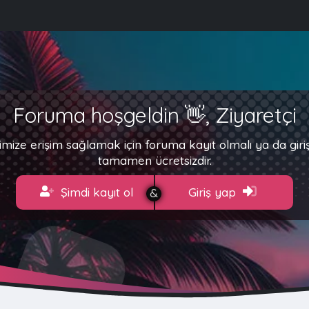
Foruma hoşgeldin 👋, Ziyaretçi
imize erişim sağlamak için foruma kayıt olmalı ya da gir
tamamen ücretsizdir.
Şimdi kayıt ol
Giriş yap