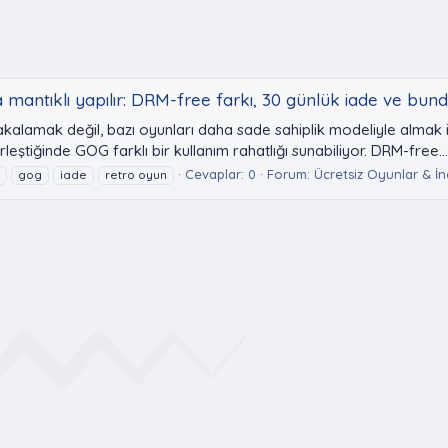
a mantıklı yapılır: DRM-free farkı, 30 günlük iade ve bund
akalamak değil, bazı oyunları daha sade sahiplik modeliyle almak 
eştiğinde GOG farklı bir kullanım rahatlığı sunabiliyor. DRM-free...
Cevaplar: 0
Forum:
Ücretsiz Oyunlar & İn
e
gog
iade
retro oyun