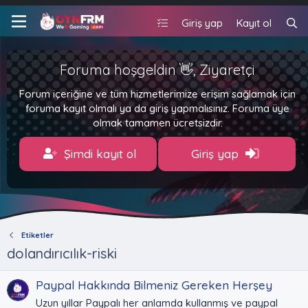
Giriş yap
Kayıt ol
Foruma hoşgeldin 👋, Ziyaretçi
Forum içeriğine ve tüm hizmetlerimize erişim sağlamak için
foruma kayıt olmalı ya da giriş yapmalısınız. Foruma üye
olmak tamamen ücretsizdir.
Şimdi kayıt ol
Giriş yap
Etiketler
dolandırıcılık-riski
Paypal Hakkında Bilmeniz Gereken Herşey
Uzun yıllar Paypalı her anlamda kullanmış ve paypal