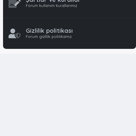
Forum kullanım kurallarımız
Gizlilik politikası
Forum gizlilik politikamız
OynFrm
Oyun Haberleri, Oyun İncelemeleri ve Oyunlar
hakkında kapsamlı Türkçe 🇹🇷 bir destek forumudur. Tamamı
ile gönüllü ekibi ile 'ücretsiz' ve 'karşılıksız' hizmet vermektedir!
Diğer Oyun Forumları markaları ile resmi hiç bir bağımız ve
başka şubemiz yoktur..