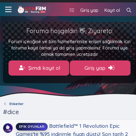
Giriş yap
Kayıt ol
Foruma hoşgeldin 👋, Ziyaretçi
Forum içeriğine ve tüm hizmetlerimize erişim sağlamak için
foruma kayıt olmalı ya da giriş yapmalısınız. Foruma üye
olmak tamamen ücretsizdir.
Şimdi kayıt ol
Giriş yap
Etiketler
#dice
Battlefield™ 1 Revolution Epic
EPIK OYUNLAR
Games'te %95 indirimle fiyatı düştü! Son tarih 2