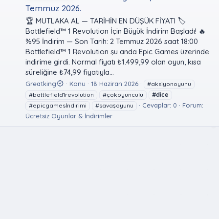
Temmuz 2026.
🏆 MUTLAKA AL — TARİHİN EN DÜŞÜK FİYATI 🏷️
Battlefield™ 1 Revolution İçin Büyük İndirim Başladı! 🔥
%95 İndirim — Son Tarih: 2 Temmuz 2026 saat 18:00
Battlefield™ 1 Revolution şu anda Epic Games üzerinde
indirime girdi. Normal fiyatı ₺1.499,99 olan oyun, kısa
süreliğine ₺74,99 fiyatıyla...
Greatking
Konu
18 Haziran 2026
#aksiyonoyunu
#battlefield1revolution
#çokoyunculu
#dice
Cevaplar: 0
Forum:
#epicgamesi̇ndirimi
#savaşoyunu
Ücretsiz Oyunlar & İndirimler