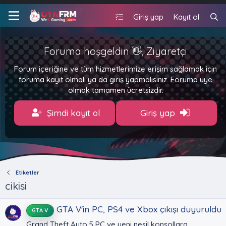
Giriş yap
Kayıt ol
Foruma hoşgeldin 👋, Ziyaretçi
Forum içeriğine ve tüm hizmetlerimize erişim sağlamak için
foruma kayıt olmalı ya da giriş yapmalısınız. Foruma üye
olmak tamamen ücretsizdir.
Şimdi kayıt ol
Giriş yap
Etiketler
cikisi
GTA V'in PC, PS4 ve Xbox çıkışı duyuruldu
GTA V
Grand Theft Auto 5 PC ve yeni nesil konsollara