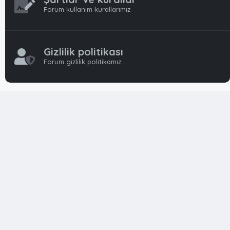
Forum kullanım kurallarımız
Gizlilik politikası
Forum gizlilik politikamız
OynFrm
Oyun Haberleri, Oyun İncelemeleri ve Oyunlar
hakkında kapsamlı Türkçe 🇹🇷 bir destek forumudur. Tamamı
ile gönüllü ekibi ile 'ücretsiz' ve 'karşılıksız' hizmet vermektedir!
Diğer Oyun Forumları markaları ile resmi hiç bir bağımız ve
başka şubemiz yoktur..