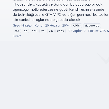
nihayetinde çıkacaktı ve Sony dün bu duyuruyu birçok
oyuncuyu mutlu edercesine yaptı. Kendi resmi sitesinde
de belirtildiği üzere GTA V PC ve diğer yeni nesil konsollar
için sonbahar aylarında piyasada olacak.
Greatking
Konu
20 Haziran 2014
cikisi
duyuruldu
Cevaplar: 0
Forum:
GTA &
gta
pc
ps4
ve
vin
xbox
FiveM