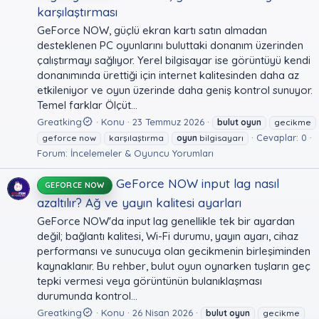
karşılaştırması
GeForce NOW, güçlü ekran kartı satın almadan
desteklenen PC oyunlarını buluttaki donanım üzerinden
çalıştırmayı sağlıyor. Yerel bilgisayar ise görüntüyü kendi
donanımında ürettiği için internet kalitesinden daha az
etkileniyor ve oyun üzerinde daha geniş kontrol sunuyor.
Temel farklar Ölçüt...
Greatking
Konu
23 Temmuz 2026
bulut
oyun
gecikme
Cevaplar: 0
geforce now
karşılaştırma
oyun
bilgisayarı
Forum:
İncelemeler & Oyuncu Yorumları
GeForce NOW input lag nasıl
GEFORCE NOW
azaltılır? Ağ ve yayın kalitesi ayarları
GeForce NOW'da input lag genellikle tek bir ayardan
değil; bağlantı kalitesi, Wi-Fi durumu, yayın ayarı, cihaz
performansı ve sunucuya olan gecikmenin birleşiminden
kaynaklanır. Bu rehber, bulut oyun oynarken tuşların geç
tepki vermesi veya görüntünün bulanıklaşması
durumunda kontrol...
Greatking
Konu
26 Nisan 2026
bulut
oyun
gecikme