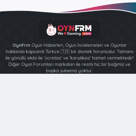
OynFrm
Oyun Haberleri, Oyun İncelemeleri ve Oyunlar
hakkında kapsamlı Türkçe 🇹🇷 bir destek forumudur. Tamamı
ile gönüllü ekibi ile 'ücretsiz' ve 'karşılıksız' hizmet vermektedir!
Diğer Oyun Forumları markaları ile resmi hiç bir bağımız ve
başka şubemiz yoktur..
XenForo 2 Style [XGT] Yazılım ve web hizmetleri 2014-2024
®
Community platform by XenForo
© 2010-2026 XenForo Ltd.
Bu forum XenGenTr © 2014 - 2026 ürünleri ile desteklenmektedir
Türkçe (TR)
Ana sayfa
R
S
S
Bu site, içeriği kişiselleştirmenize, deneyiminizi uyarlamanıza
ve kaydolduğunuzda oturumunuzu açık tutmanıza yardımcı
olmak için çerezler kullanır.