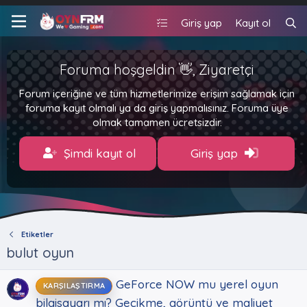
Giriş yap
Kayıt ol
Foruma hoşgeldin 👋, Ziyaretçi
Forum içeriğine ve tüm hizmetlerimize erişim sağlamak için
foruma kayıt olmalı ya da giriş yapmalısınız. Foruma üye
olmak tamamen ücretsizdir.
Şimdi kayıt ol
Giriş yap
Etiketler
bulut oyun
GeForce NOW mu yerel oyun
KARŞILAŞTIRMA
bilgisayarı mı? Gecikme, görüntü ve maliyet