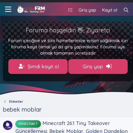
Giriş yap
Kayıt ol
Foruma hoşgeldin 👋, Ziyaretçi
Forum içeriğine ve tüm hizmetlerimize erişim sağlamak için
foruma kayıt olmalı ya da giriş yapmalısınız. Foruma üye
olmak tamamen ücretsizdir.
Şimdi kayıt ol
Giriş yap
Etiketler
bebek moblar
Minecraft 26.1 Tiny Takeover
MINECRAFT
Güncellemesi: Bebek Moblar, Golden Dandelion