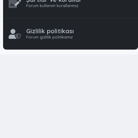
Forum kullanım kurallarımız
Gizlilik politikası
Forum gizlilik politikamız
OynFrm
Oyun Haberleri, Oyun İncelemeleri ve Oyunlar
hakkında kapsamlı Türkçe 🇹🇷 bir destek forumudur. Tamamı
ile gönüllü ekibi ile 'ücretsiz' ve 'karşılıksız' hizmet vermektedir!
Diğer Oyun Forumları markaları ile resmi hiç bir bağımız ve
başka şubemiz yoktur..