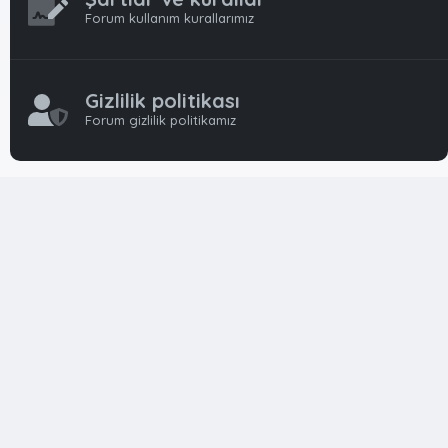
Forum kullanım kurallarımız
Gizlilik politikası
Forum gizlilik politikamız
OynFrm
Oyun Haberleri, Oyun İncelemeleri ve Oyunlar
hakkında kapsamlı Türkçe 🇹🇷 bir destek forumudur. Tamamı
ile gönüllü ekibi ile 'ücretsiz' ve 'karşılıksız' hizmet vermektedir!
Diğer Oyun Forumları markaları ile resmi hiç bir bağımız ve
başka şubemiz yoktur..