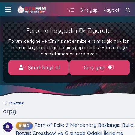
Giriş yap
Kayıt ol
Foruma hoşgeldin 👋, Ziyaretçi
Forum içeriğine ve tüm hizmetlerimize erişim sağlamak için
foruma kayıt olmalı ya da giriş yapmalısınız. Foruma üye
olmak tamamen ücretsizdir.
Şimdi kayıt ol
Giriş yap
Etiketler
arpg
Path of Exile 2 Mercenary Başlangıç Build
BUILD
Rotası: Crossbow ve Grenade Odaklı İlerleme