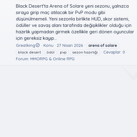
Black Desert'ta Arena of Solare yeni sezonu, yalnızca
sıraya girip maç atılacak bir PvP modu gibi
düşünülmemeli. Yeni sezonla birlikte HUD, skor sistemi,
ödüller ve savaş alanı tarafında değişiklikler olduğu için
hazırlık yapmadan girmek özellikle geri dönen oyuncular
için gereksiz kayıp...
Greatking
Konu
27 Nisan 2026
arena
of
solare
Cevaplar: 0
black desert
ödül
pvp
sezon hazırlığı
Forum:
MMORPG & Online RPG