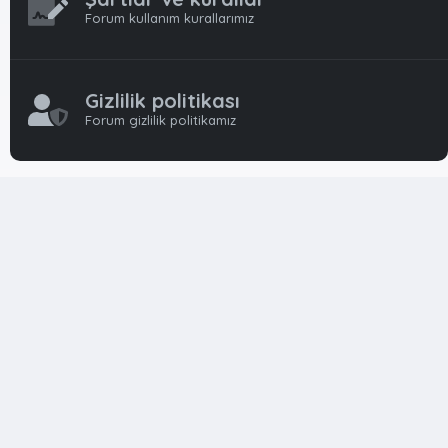
Forum kullanım kurallarımız
Gizlilik politikası
Forum gizlilik politikamız
OynFrm
Oyun Haberleri, Oyun İncelemeleri ve Oyunlar
hakkında kapsamlı Türkçe 🇹🇷 bir destek forumudur. Tamamı
ile gönüllü ekibi ile 'ücretsiz' ve 'karşılıksız' hizmet vermektedir!
Diğer Oyun Forumları markaları ile resmi hiç bir bağımız ve
başka şubemiz yoktur..