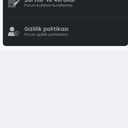
Forum kullanım kurallarımız
Gizlilik politikası
Forum gizlilik politikamız
OynFrm
Oyun Haberleri, Oyun İncelemeleri ve Oyunlar
hakkında kapsamlı Türkçe 🇹🇷 bir destek forumudur. Tamamı
ile gönüllü ekibi ile 'ücretsiz' ve 'karşılıksız' hizmet vermektedir!
Diğer Oyun Forumları markaları ile resmi hiç bir bağımız ve
başka şubemiz yoktur..