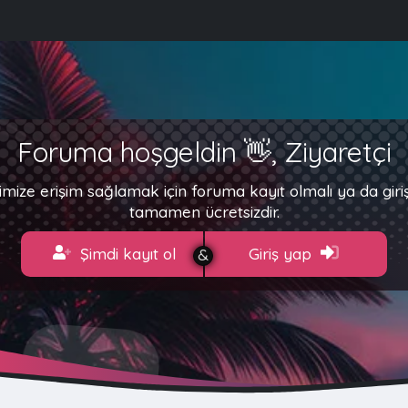
Foruma hoşgeldin 👋, Ziyaretçi
imize erişim sağlamak için foruma kayıt olmalı ya da gir
tamamen ücretsizdir.
Şimdi kayıt ol
Giriş yap