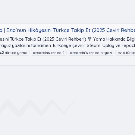
 | Ezio’nun Hikâyesini Türkçe Takip Et (2025 Çeviri Rehbe
yesini Türkçe Takip Et (2025 Çeviri Rehberi) 🔻 Yama Hakkında Bilg
rayüz yazılarını tamamen Türkçeye çevirir. Steam, Uplay ve repack
c2
türkçe yama
assassins creed 2
assassin’s creed altyazı
ezio türk