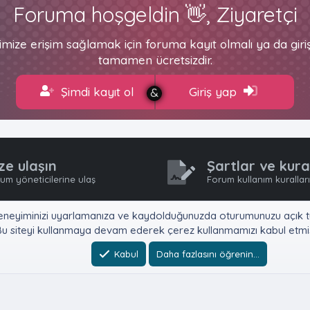
Foruma hoşgeldin 👋, Ziyaretçi
imize erişim sağlamak için foruma kayıt olmalı ya da gir
tamamen ücretsizdir.
Şimdi kayıt ol
Giriş yap
ze ulaşın
Şartlar ve kura
um yöneticilerine ulaş
Forum kullanım kurallar
e, deneyiminizi uyarlamanıza ve kaydolduğunuzda oturumunuzu açık tu
u siteyi kullanmaya devam ederek çerez kullanmamızı kabul etmiş
Kabul
Daha fazlasını öğrenin…