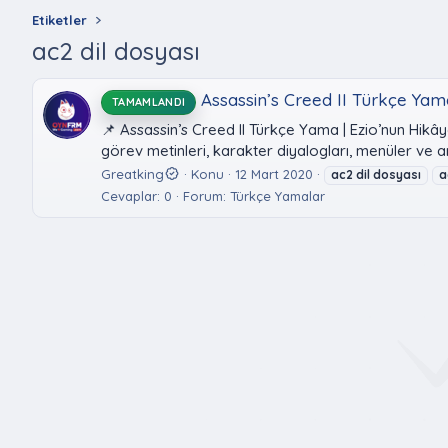
Etiketler
ac2 dil dosyası
Assassin’s Creed II Türkçe Yama
TAMAMLANDI
📌 Assassin’s Creed II Türkçe Yama | Ezio’nun Hikâ
görev metinleri, karakter diyalogları, menüler ve a
Greatking
Konu
12 Mart 2020
ac2
dil
dosyası
a
Cevaplar: 0
Forum:
Türkçe Yamalar