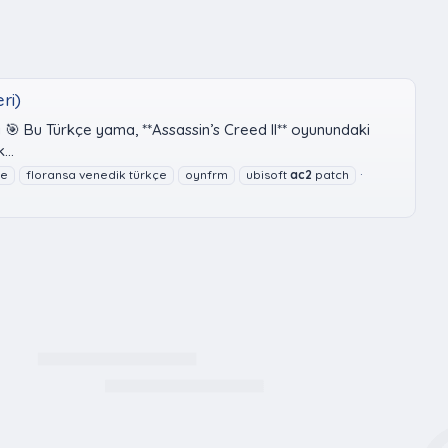
ri)
i 🎯 Bu Türkçe yama, **Assassin’s Creed II** oyunundaki
...
çe
floransa venedik türkçe
oynfrm
ubisoft
ac2
patch