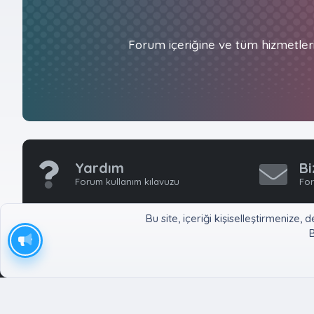
Forum içeriğine ve tüm hizmetler
Yardım
Bi
Forum kullanım kılavuzu
For
Bu site, içeriği kişiselleştirmeniz
B