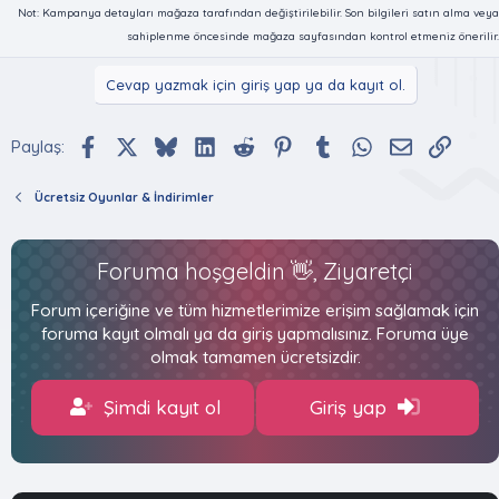
Not: Kampanya detayları mağaza tarafından değiştirilebilir. Son bilgileri satın alma veya
sahiplenme öncesinde mağaza sayfasından kontrol etmeniz önerilir.
Cevap yazmak için giriş yap ya da kayıt ol.
Facebook
X (Twitter)
Bluesky
LinkedIn
Reddit
Pinterest
Tumblr
WhatsApp
E-posta
Bağlan
Paylaş:
Ücretsiz Oyunlar & İndirimler
Foruma hoşgeldin 👋, Ziyaretçi
Forum içeriğine ve tüm hizmetlerimize erişim sağlamak için
foruma kayıt olmalı ya da giriş yapmalısınız. Foruma üye
olmak tamamen ücretsizdir.
Şimdi kayıt ol
Giriş yap