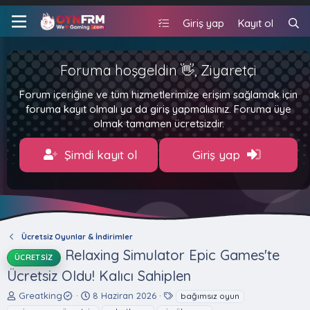
Giriş yap
Kayıt ol
Foruma hoşgeldin 👋, Ziyaretçi
Forum içeriğine ve tüm hizmetlerimize erişim sağlamak için
foruma kayıt olmalı ya da giriş yapmalısınız. Foruma üye
olmak tamamen ücretsizdir.
Şimdi kayıt ol
Giriş yap
Ücretsiz Oyunlar & İndirimler
Relaxing Simulator Epic Games'te
ÜCRETSIZ
Ücretsiz Oldu! Kalıcı Sahiplen
K
B
E
Greatking
8 Haziran 2026
bağımsız oyun
o
a
t