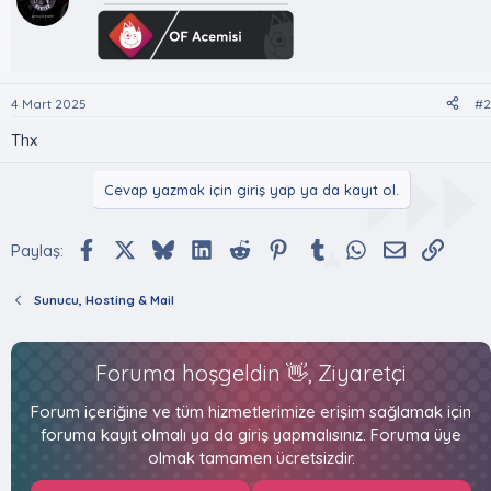
l
e
r
:
4 Mart 2025
#2
Thx
Cevap yazmak için giriş yap ya da kayıt ol.
Facebook
X (Twitter)
Bluesky
LinkedIn
Reddit
Pinterest
Tumblr
WhatsApp
E-posta
Bağlan
Paylaş:
Sunucu, Hosting & Mail
Foruma hoşgeldin 👋, Ziyaretçi
Forum içeriğine ve tüm hizmetlerimize erişim sağlamak için
foruma kayıt olmalı ya da giriş yapmalısınız. Foruma üye
olmak tamamen ücretsizdir.