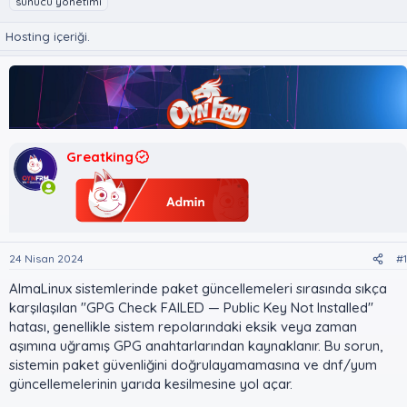
sunucu yönetimi
n
ş
i
u
l
k
Hosting içeriği.
y
a
e
u
n
t
B
g
l
a
ı
e
ş
ç
r
l
t
a
a
Greatking
t
r
a
i
n
h
i
24 Nisan 2024
#1
AlmaLinux sistemlerinde paket güncellemeleri sırasında sıkça
karşılaşılan "GPG Check FAILED — Public Key Not Installed"
hatası, genellikle sistem repolarındaki eksik veya zaman
aşımına uğramış GPG anahtarlarından kaynaklanır. Bu sorun,
sistemin paket güvenliğini doğrulayamamasına ve dnf/yum
güncellemelerinin yarıda kesilmesine yol açar.