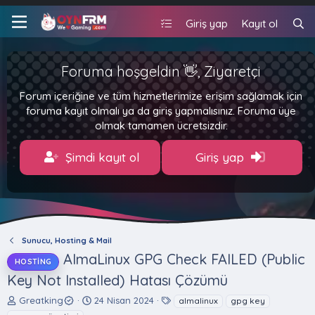
Giriş yap
Kayıt ol
Foruma hoşgeldin 👋, Ziyaretçi
Forum içeriğine ve tüm hizmetlerimize erişim sağlamak için
foruma kayıt olmalı ya da giriş yapmalısınız. Foruma üye
olmak tamamen ücretsizdir.
Şimdi kayıt ol
Giriş yap
Sunucu, Hosting & Mail
AlmaLinux GPG Check FAILED (Public
HOSTING
Key Not Installed) Hatası Çözümü
K
B
E
Greatking
24 Nisan 2024
almalinux
gpg key
o
a
t