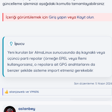
güncelleme işleminizi aşağıdaki komutla tamamlayabilirsiniz:
İçeriği görüntülemek için
Giriş yapın
veya
Kayıt olun
.
İpucu
Yeni kurulan bir AlmaLinux sunucusunda dış kaynaklı veya
üçüncü parti repolar (örneğin EPEL veya Remi
kullanıyorsanız, o repolara ait GPG anahtarlarını da
benzer şekilde sisteme import etmeniz gerekebilir.
Son düzenleme:
5 Nisan 2026
alanjaweb
ve
VM616
T
e
p
k
aslanbey
i