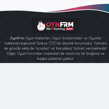
OynFrm
Oyun Haberleri, Oyun İncelemeleri ve Oyunlar
hakkında kapsamlı Türkçe 🇹🇷 bir destek forumudur. Tamamı
ile gönüllü ekibi ile 'ücretsiz' ve 'karşılıksız' hizmet vermektedir!
Diğer Oyun Forumları markaları ile resmi hiç bir bağımız ve
başka şubemiz yoktur..
XenForo 2 Style [XGT] Yazılım ve web hizmetleri 2014-2024
®
Community platform by XenForo
© 2010-2026 XenForo Ltd.
Bu forum XenGenTr © 2014 - 2026 ürünleri ile desteklenmektedir
Türkçe (TR)
Ana sayfa
R
S
S
Bu site, içeriği kişiselleştirmenize, deneyiminizi uyarlamanıza
ve kaydolduğunuzda oturumunuzu açık tutmanıza yardımcı