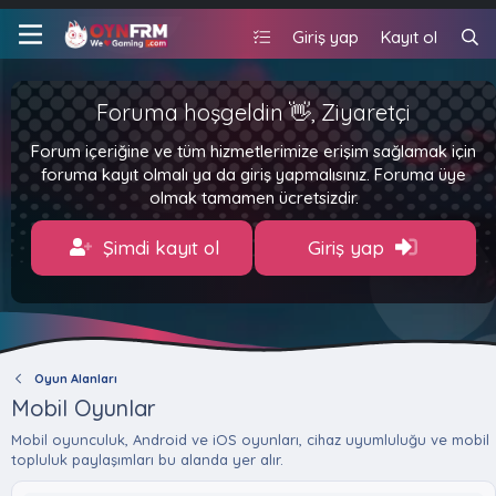
Giriş yap
Kayıt ol
Foruma hoşgeldin 👋, Ziyaretçi
Forum içeriğine ve tüm hizmetlerimize erişim sağlamak için
foruma kayıt olmalı ya da giriş yapmalısınız. Foruma üye
olmak tamamen ücretsizdir.
Şimdi kayıt ol
Giriş yap
Oyun Alanları
Mobil Oyunlar
Mobil oyunculuk, Android ve iOS oyunları, cihaz uyumluluğu ve mobil
topluluk paylaşımları bu alanda yer alır.